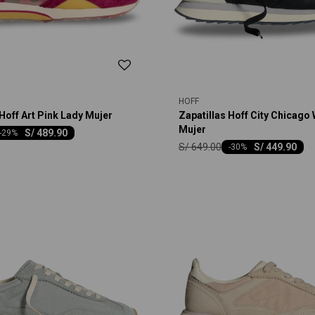
HOFF
 Hoff Art Pink Lady Mujer
Zapatillas Hoff City Chicag
Mujer
S/
489.90
-
29
S/
649.00
S/
449.90
-
30