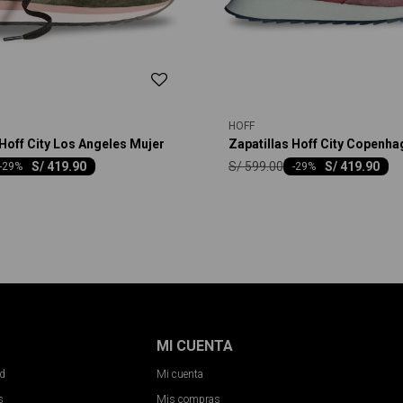
HOFF
 Hoff City Los Angeles Mujer
Zapatillas Hoff City Copenh
S/
599.00
S/
419.90
S/
419.90
-
29
-
29
MI CUENTA
ad
Mi cuenta
s
Mis compras