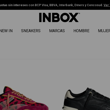
uotas sin intereses
con BCP Visa, BBVA, Interbank, Diners y Cencosud.
Ver
NEW IN
SNEAKERS
MARCAS
HOMBRE
MUJE