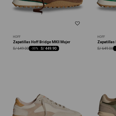
HOFF
HOFF
Zapatillas Hoff Bridge MKII Mujer
Zapatillas
S/
649.00
S/
649.00
S/
449.90
-
30