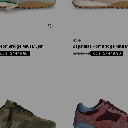
HOFF
 Hoff Bridge MKII Mujer
Zapatillas Hoff Bridge MKII 
S/
649.00
S/
449.90
S/
449.90
-
30
-
30