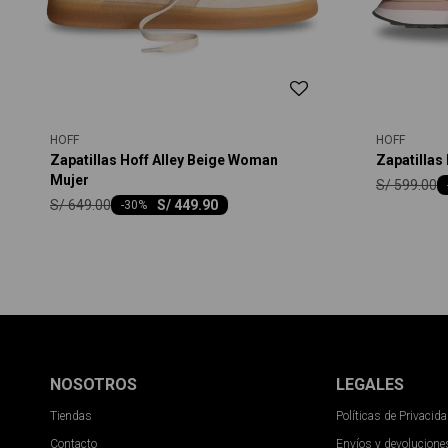
HOFF
HOFF
Zapatillas Hoff Alley Beige Woman
Zapatillas
Mujer
S/
599.00
S/
649.00
S/
449.90
-
30
NOSOTROS
LEGALES
Tiendas
Políticas de Privacid
Contacto
Envíos y devolucione