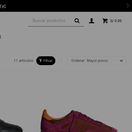
 TyC
S/
0.00
R
11 artículos
Mayor precio