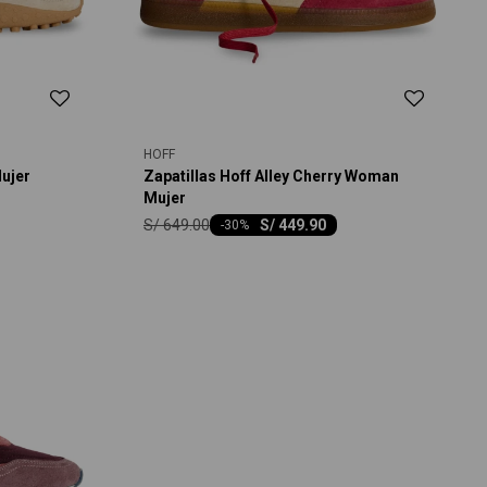
HOFF
Mujer
Zapatillas Hoff Alley Cherry Woman
Mujer
S/
649.00
S/
449.90
-
30