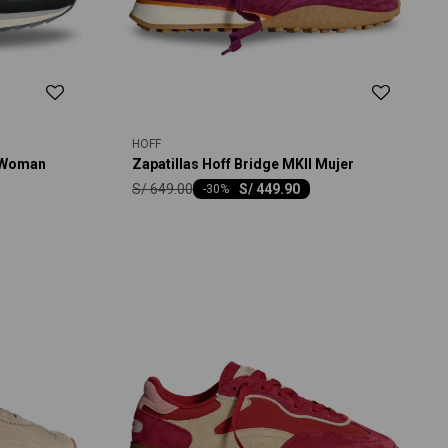
HOFF
o Woman
Zapatillas Hoff Bridge MKII Mujer
S/
649.00
S/
449.90
-
30