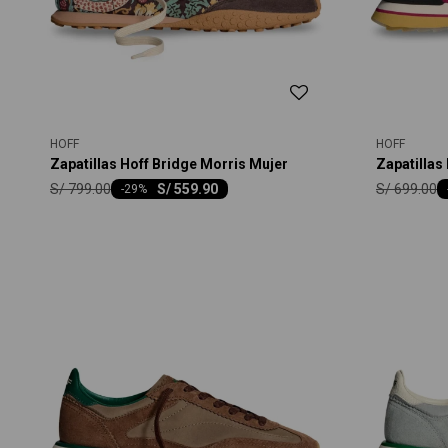
HOFF
HOFF
Zapatillas Hoff Bridge Morris Mujer
Zapatillas
S/
799.00
S/
699.00
S/
559.90
-
29