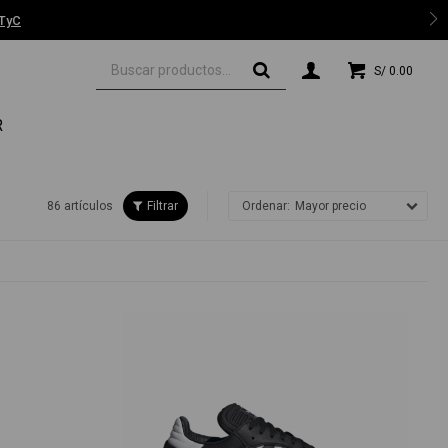
 TyC
S/
0.00
R
86 artículos
Mayor precio