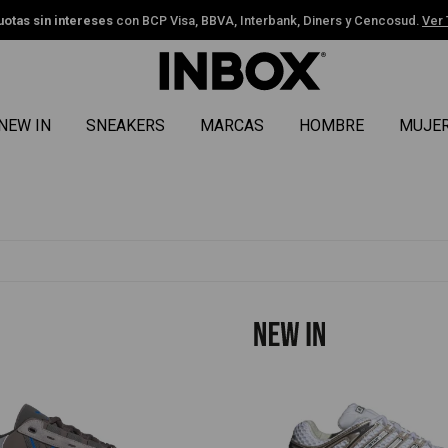
uotas sin intereses
con BCP Visa, BBVA, Interbank, Diners y Cencosud.
Ver
NEW IN
SNEAKERS
MARCAS
HOMBRE
MUJE