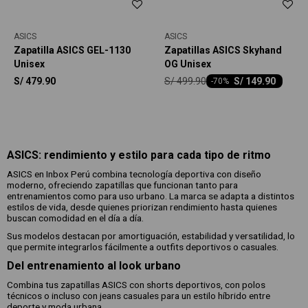
ASICS
ASICS
Zapatilla ASICS GEL-1130
Zapatillas ASICS Skyhand
Unisex
OG Unisex
S/
499.90
S/
479.90
S/
149.90
-
70
ASICS: rendimiento y estilo para cada tipo de ritmo
ASICS en Inbox Perú combina tecnología deportiva con diseño
moderno, ofreciendo zapatillas que funcionan tanto para
entrenamientos como para uso urbano. La marca se adapta a distintos
estilos de vida, desde quienes priorizan rendimiento hasta quienes
buscan comodidad en el día a día.
Sus modelos destacan por amortiguación, estabilidad y versatilidad, lo
que permite integrarlos fácilmente a outfits deportivos o casuales.
Del entrenamiento al look urbano
Combina tus zapatillas ASICS con shorts deportivos, con polos
técnicos o incluso con jeans casuales para un estilo híbrido entre
deporte y moda urbana.