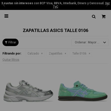
3 cuotas sin intereses
con BCP Visa, BBVA, Interbank, Diners y Cencosud.
Ver
TyC

ZAPATILLAS ASICS TALLE 0106
Mayor precio
Filtrando por:
Calzado
Zapatillas
Talle 0106
Quitar filtros