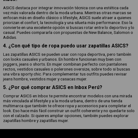
ASICS destaca por integrar innovación técnica con una estética cada
vez más valorada dentro de la moda urbana. Mientras otras marcas se
enfocan más en diseño clásico o lifestyle, ASICS suele atraer a quienes
priorizan el confort, la tecnología y una silueta más performance. Eso la
convierte en una excelente opción si buscas rotar entre lo deportivo y lo
casual. Puedes compararla con propuestas de New Balance, Salomon o
Adidas.
4. ¿Con qué tipo de ropa puedo usar zapatillas ASICS?
Las zapatillas ASICS se pueden usar con ropa deportiva, pero también
con looks casuales y urbanos. En hombre funcionan muy bien con
joggers, jeans o shorts. En mujer combinan perfecto con pantalones
rectos, vestidos casuales o polerones oversize, sobre todo si buscas
una vibra sporty chic. Para complementar tus outfits puedes revisar
jeans hombre, vestidos mujer y casacas mujer.
5. ¿Por qué comprar ASICS en Inbox Perú?
Comprar ASICS en Inbox te permite encontrar modelos con una mirada
más vinculada al lifestyle y a la moda urbana, dentro de una tienda
multimarca que también te ofrece ropa y accesorios para completar el
look. Eso hace más fácil construir un outfit coherente y no quedarte solo
con el calzado. Si quieres ampliar opciones, también puedes explorar
zapatillas hombre y zapatillas mujer.