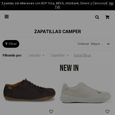
Interbank, Diners y Cencosud.
Ver
3 cuotas sin intereses
con BCP Visa, BBVA, 
TyC

ZAPATILLAS CAMPER
Mayor precio
Filtrando por:
Calzado
Zapatillas
Quitar filtros