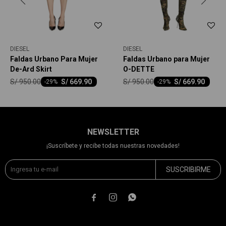
DIESEL
DIESEL
Faldas Urbano Para Mujer
Faldas Urbano para Mujer
De-Ard Skirt
O-DETTE
S/
950.00
S/
950.00
S/
669.90
S/
669.90
-
29
-
29
NEWSLETTER
¡Suscríbete y recibe todas nuestras novedades!
SUSCRIBIRME


