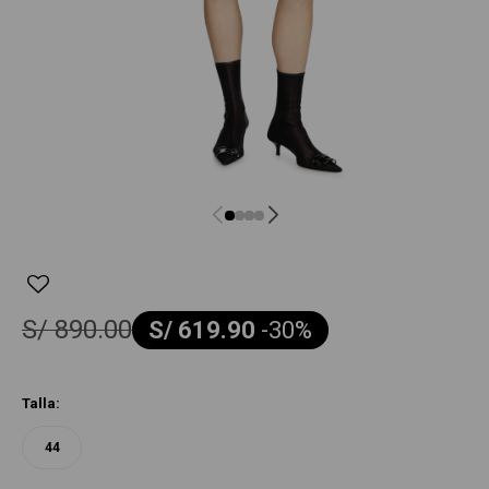
S/
890.00
S/
619.90
-
30
Talla:
44