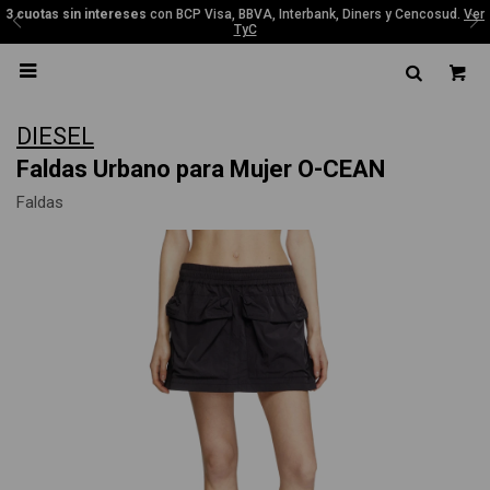
3 cuotas sin intereses
con BCP Visa, BBVA, Interbank, Diners y Cencosud.
Ver
TyC

DIESEL
Faldas Urbano para Mujer O-CEAN
Faldas