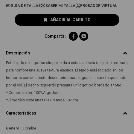
GUÍA DE TALLAS
PROBADOR VIRTUAL
AÑADIR AL CARRITO


Descripción
Este tejido de algodón simple le da a esta camiseta de cuello redondo
para hombre una suave textura elástica. El tejido está rociado en los
hombros con un efecto descolorido para lograr un aspecto quemado
por el sol. El pecho izquierdo presenta un logotipo bordado a tono.
* Composición: 100%Algodón
*El modelo viste una talla L y mide 182 cm
Características
Género
Hombre