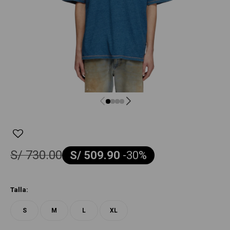
S/
730.00
S/
509.90
-
30
Talla:
S
M
L
XL