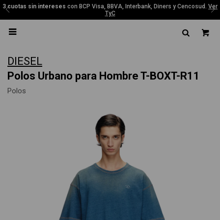
3 cuotas sin intereses
con BCP Visa, BBVA, Interbank, Diners y Cencosud.
Ver
TyC

DIESEL
Polos Urbano para Hombre T-BOXT-R11
Polos