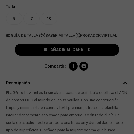
Talla:
5
7
10
GUÍA DE TALLAS
PROBADOR VIRTUAL
AÑADIR AL CARRITO


Descripción
El UGG Lo Lowmel es la sneaker urbana de perfil bajo que lleva el ADN
de confort UGG al mundo de las zapatillas. Con una construcción
limpia y minimalista en cuero y textil premium, ofrece una plantilla
interior densamente acolchada para amortiguación todo el día. La
suela de caucho flexible proporciona tracción y durabilidad en todo
tipo de superficies. Diseñada para la mujer moderna que busca