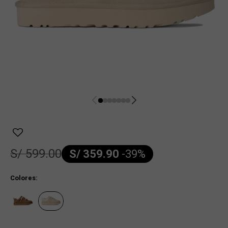
S/
599.00
S/
359.90
-
39
Colores: