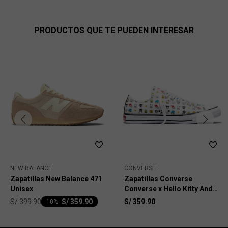
PRODUCTOS QUE TE PUEDEN INTERESAR
NEW BALANCE
CONVERSE
Zapatillas New Balance 471
Zapatillas Converse
Unisex
Converse x Hello Kitty And
Friends Chuck Taylor All
S/
399.90
S/
359.90
S/
359.90
-
10
Star BFFS Unisex