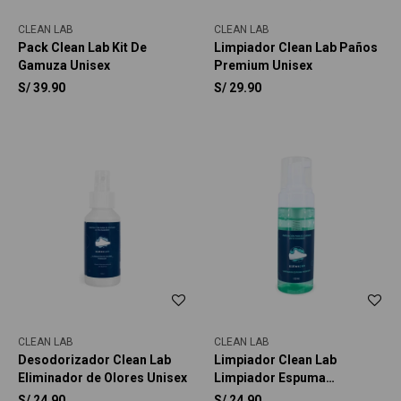
CLEAN LAB
CLEAN LAB
Pack Clean Lab Kit De
Limpiador Clean Lab Paños
Gamuza Unisex
Premium Unisex
S/
39.90
S/
29.90
CLEAN LAB
CLEAN LAB
Desodorizador Clean Lab
Limpiador Clean Lab
Eliminador de Olores Unisex
Limpiador Espuma
Premium Unisex
S/
24.90
S/
24.90