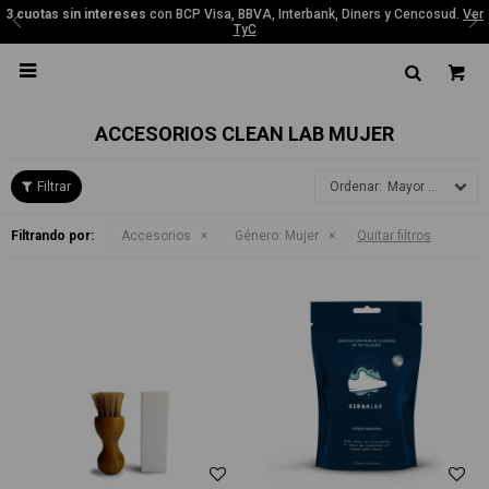
3 cuotas sin intereses
con BCP Visa, BBVA, Interbank, Diners y Cencosud.
Ver
TyC

ACCESORIOS CLEAN LAB MUJER
Mayor precio
Filtrando por:
Accesorios
Género:
Mujer
Quitar filtros