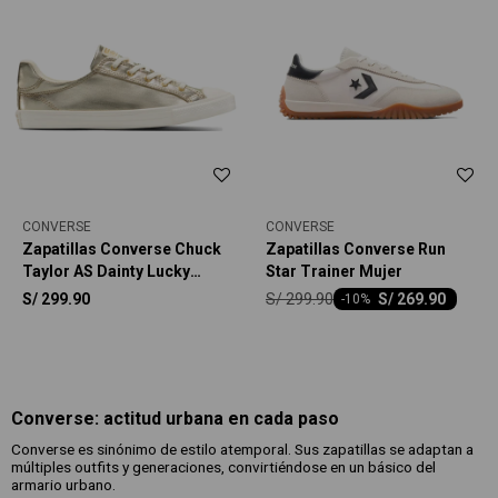
CONVERSE
CONVERSE
Zapatillas Converse Chuck
Zapatillas Converse Run
Taylor AS Dainty Lucky
Star Trainer Mujer
Metallic Unisex
S/
299.90
S/
299.90
S/
269.90
-
10
Converse: actitud urbana en cada paso
Converse es sinónimo de estilo atemporal. Sus zapatillas se adaptan a
múltiples outfits y generaciones, convirtiéndose en un básico del
armario urbano.