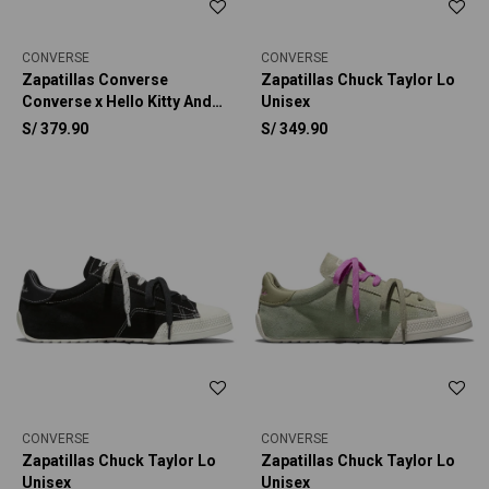
CONVERSE
CONVERSE
Zapatillas Converse
Zapatillas Chuck Taylor Lo
Converse x Hello Kitty And
Unisex
Friends Chuck Taylor All
S/
379.90
S/
349.90
Star Charmed Unisex
CONVERSE
CONVERSE
Zapatillas Chuck Taylor Lo
Zapatillas Chuck Taylor Lo
Unisex
Unisex