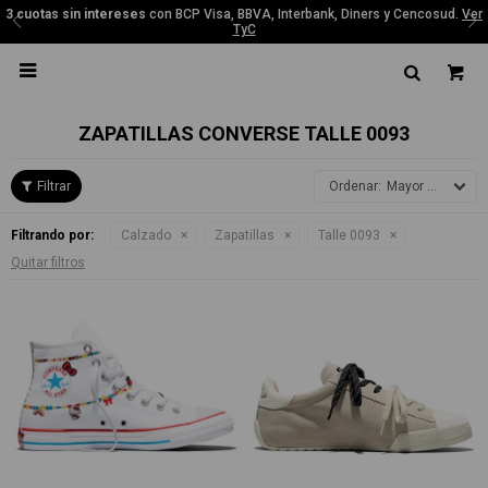
3 cuotas sin intereses
con BCP Visa, BBVA, Interbank, Diners y Cencosud.
Ver
TyC

ZAPATILLAS CONVERSE TALLE 0093
Mayor precio
Filtrando por:
Calzado
Zapatillas
Talle 0093
Quitar filtros