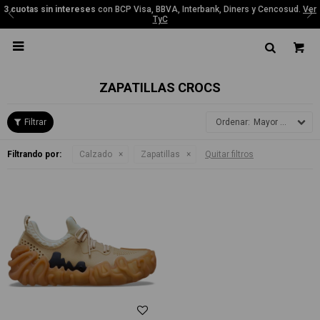
3 cuotas sin intereses
con BCP Visa, BBVA, Interbank, Diners y Cencosud.
Ver
TyC

ZAPATILLAS CROCS
Mayor precio
Filtrando por:
Calzado
Zapatillas
Quitar filtros