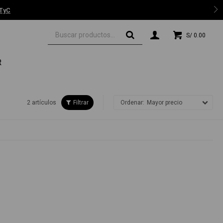
 TyC
S/
0.00
R
2 artículos
Mayor precio