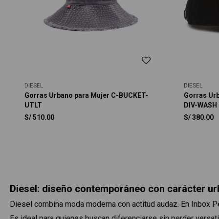
DIESEL
DIESEL
Gorras Urbano para Mujer C-BUCKET-
Gorras Ur
UTLT
DIV-WASH
S/
510.00
S/
380.00
Diesel: diseño contemporáneo con carácter u
Diesel combina moda moderna con actitud audaz. En Inbox Pe
Es ideal para quienes buscan diferenciarse sin perder versati