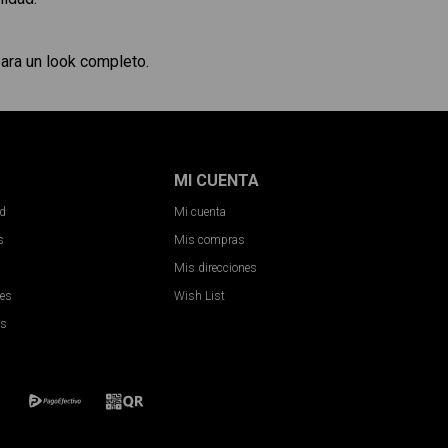
ara un look completo.
MI CUENTA
ad
Mi cuenta
s
Mis compras
Mis direcciones
nes
Wish List
es