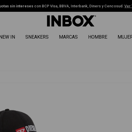
uotas sin intereses
con BCP Visa, BBVA, Interbank, Diners y Cencosud.
Ver
NEW IN
SNEAKERS
MARCAS
HOMBRE
MUJE