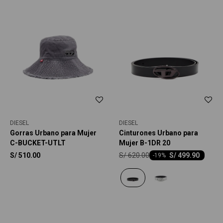
DIESEL
DIESEL
Gorras Urbano para Mujer
Cinturones Urbano para
C-BUCKET-UTLT
Mujer B-1DR 20
S/
620.00
S/
510.00
S/
499.90
-
19