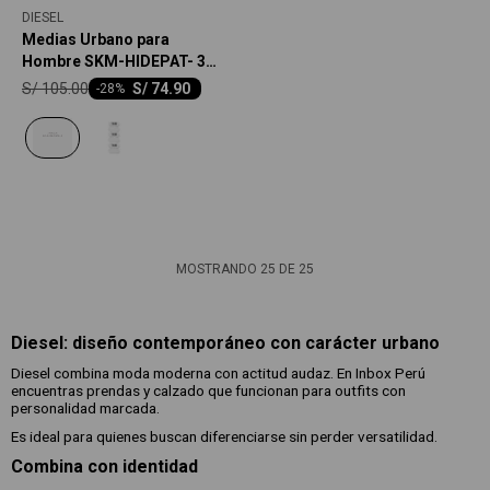
DIESEL
Medias Urbano para
Hombre SKM-HIDEPAT- 3
PACK
S/
105.00
S/
74.90
-
28
MOSTRANDO
25
DE
25
Diesel: diseño contemporáneo con carácter urbano
Diesel combina moda moderna con actitud audaz. En Inbox Perú
encuentras prendas y calzado que funcionan para outfits con
personalidad marcada.
Es ideal para quienes buscan diferenciarse sin perder versatilidad.
Combina con identidad