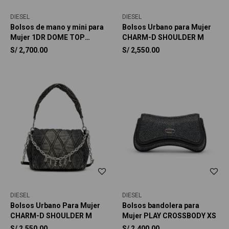
DIESEL
DIESEL
Bolsos de mano y mini para
Bolsos Urbano para Mujer
Mujer 1DR DOME TOP
CHARM-D SHOULDER M
HANDLE
S/
2,700.00
S/
2,550.00
DIESEL
DIESEL
Bolsos Urbano Para Mujer
Bolsos bandolera para
CHARM-D SHOULDER M
Mujer PLAY CROSSBODY XS
S/
2,550.00
S/
2,400.00