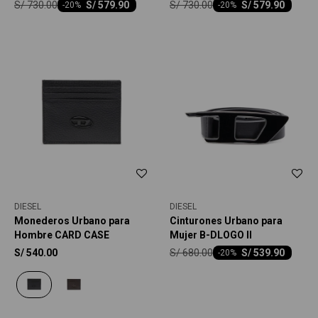
S/
730.00
S/
730.00
S/
579.90
S/
579.90
-
20
-
20
DIESEL
DIESEL
Monederos Urbano para
Cinturones Urbano para
Hombre CARD CASE
Mujer B-DLOGO II
S/
680.00
S/
540.00
S/
539.90
-
20