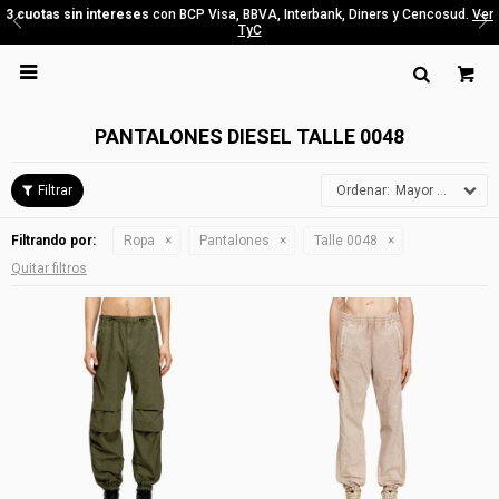
3 cuotas sin intereses
con BCP Visa, BBVA, Interbank, Diners y Cencosud.
Ver
TyC

PANTALONES DIESEL TALLE 0048
Mayor precio
Filtrando por:
Ropa
Pantalones
Talle 0048
Quitar filtros