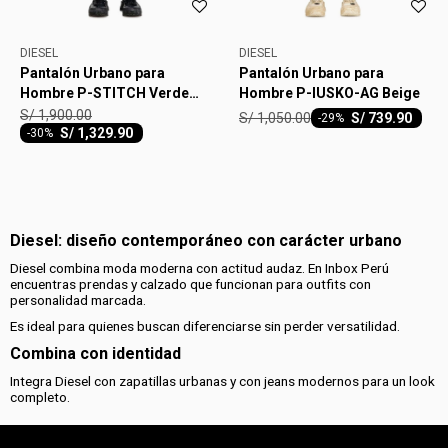
DIESEL
DIESEL
Pantalón Urbano para
Pantalón Urbano para
Hombre P-STITCH Verde
Hombre P-IUSKO-AG Beige
Militar
S/
1,900.00
S/
1,050.00
S/
739.90
-
29
S/
1,329.90
-
30
Diesel: diseño contemporáneo con carácter urbano
Diesel combina moda moderna con actitud audaz. En Inbox Perú
encuentras prendas y calzado que funcionan para outfits con
personalidad marcada.
Es ideal para quienes buscan diferenciarse sin perder versatilidad.
Combina con identidad
Integra Diesel con zapatillas urbanas y con jeans modernos para un look
completo.