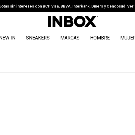
uotas sin intereses
con BCP Visa, BBVA, Interbank, Diners y Cencosud.
Ver
NEW IN
SNEAKERS
MARCAS
HOMBRE
MUJE