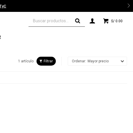
 TyC
S/
0.00
R
1 artículo
Mayor precio