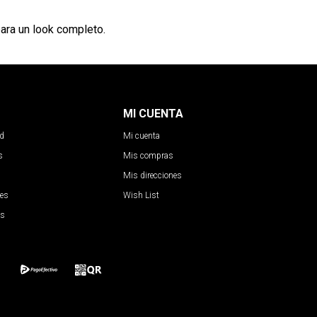
ara un look completo.
MI CUENTA
ad
Mi cuenta
s
Mis compras
Mis direcciones
nes
Wish List
es