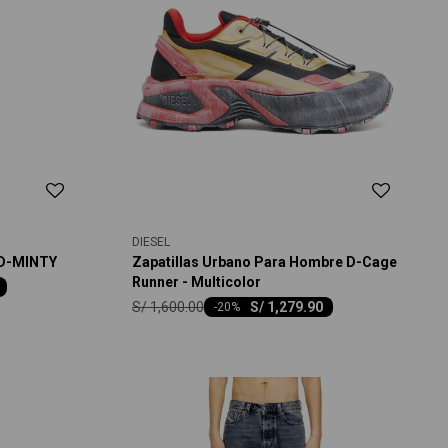
DIESEL
 D-MINTY
Zapatillas Urbano Para Hombre D-Cage
Runner - Multicolor
S/
1,600.00
S/
1,279.90
-
20