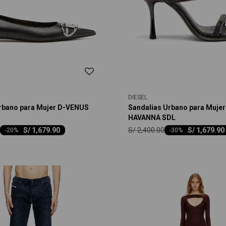
DIESEL
rbano para Mujer D-VENUS
Sandalias Urbano para Mujer
HAVANNA SDL
S/
2,400.00
S/
1,679.90
S/
1,679.90
-
20
-
30