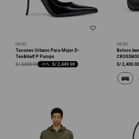
DIESEL
DIESEL
Tacones Urbano Para Mujer D-
Bolsos ban
Ten&Half P Pumps
CROSSBOD
S/
3,500.00
S/
2,449.90
S/
2,400.0
-
30