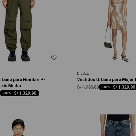
DIESEL
Urbano para Hombre P-
Vestidos Urbano para Mujer
de Militar
S/
1,900.00
S/
1,329.90
-
30
S/
1,329.90
-
30