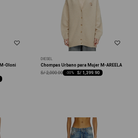
DIESEL
 M-Oloni
Chompas Urbano para Mujer M-AREELA
S/
2,000.00
S/
1,399.90
-
30