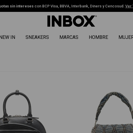
uotas sin intereses
con BCP Visa, BBVA, Interbank, Diners y Cencosud.
Ver
NEW IN
SNEAKERS
MARCAS
HOMBRE
MUJE