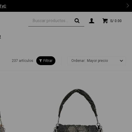
 TyC
S/
0.00
R
237 artículos
Mayor precio