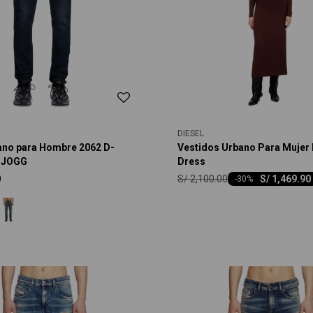
DIESEL
ano para Hombre 2062 D-
Vestidos Urbano Para Mujer
 JOGG
Dress
S/
2,100.00
0
S/
1,469.90
-
30