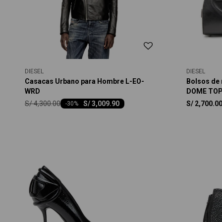
DIESEL
DIESEL
Casacas Urbano para Hombre L-EO-
Bolsos de 
WRD
DOME TOP
S/
4,300.00
S/
3,009.90
S/
2,700.0
-
30