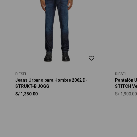
DIESEL
DIESEL
Jeans Urbano para Hombre 2062 D-
Pantalón 
STRUKT-B JOGG
STITCH Ver
S/
1,900.00
S/
1,350.00