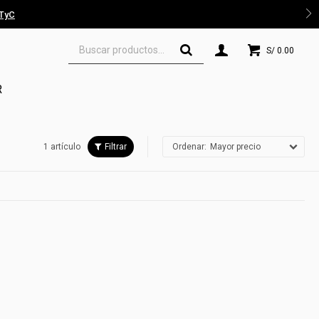
 TyC
S/
0.00
R
1 artículo
Mayor precio