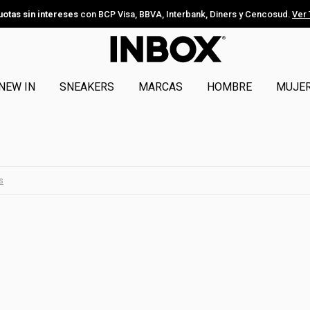
uotas sin intereses
con BCP Visa, BBVA, Interbank, Diners y Cencosud.
Ver
NEW IN
SNEAKERS
MARCAS
HOMBRE
MUJE
os