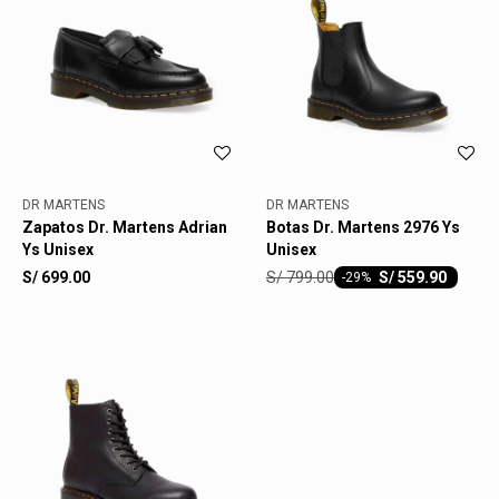
DR MARTENS
DR MARTENS
Zapatos Dr. Martens Adrian
Botas Dr. Martens 2976 Ys
Ys Unisex
Unisex
S/
799.00
S/
699.00
S/
559.90
-
29