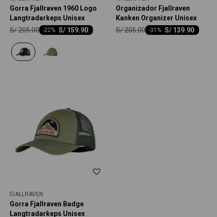
Gorra Fjallraven 1960 Logo
Organizador Fjallraven
Langtradarkeps Unisex
Kanken Organizer Unisex
S/
205.00
S/
205.00
S/
159.90
S/
139.90
-
22
-
31
FJALLRAVEN
Gorra Fjallraven Badge
Langtradarkeps Unisex