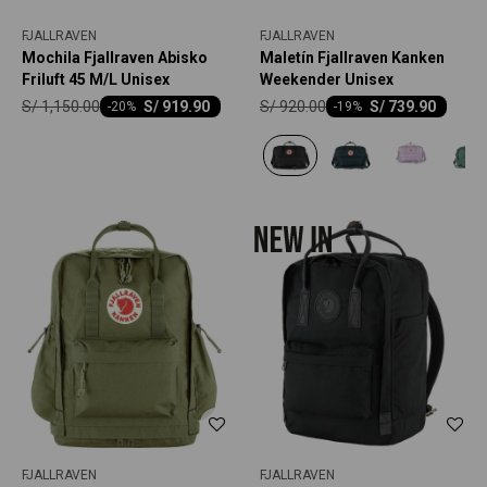
FJALLRAVEN
FJALLRAVEN
Mochila Fjallraven Abisko
Maletín Fjallraven Kanken
Friluft 45 M/L Unisex
Weekender Unisex
S/
1,150.00
S/
920.00
S/
919.90
S/
739.90
-
20
-
19
FJALLRAVEN
FJALLRAVEN