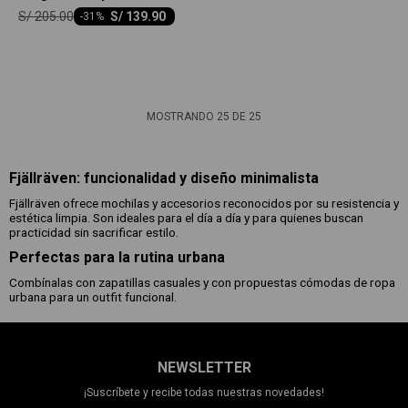
S/
205.00
S/
139.90
-
31
MOSTRANDO
25
DE
25
Fjällräven: funcionalidad y diseño minimalista
Fjällräven ofrece mochilas y accesorios reconocidos por su resistencia y
estética limpia. Son ideales para el día a día y para quienes buscan
practicidad sin sacrificar estilo.
Perfectas para la rutina urbana
Combínalas con zapatillas casuales y con propuestas cómodas de ropa
urbana para un outfit funcional.
NEWSLETTER
¡Suscríbete y recibe todas nuestras novedades!