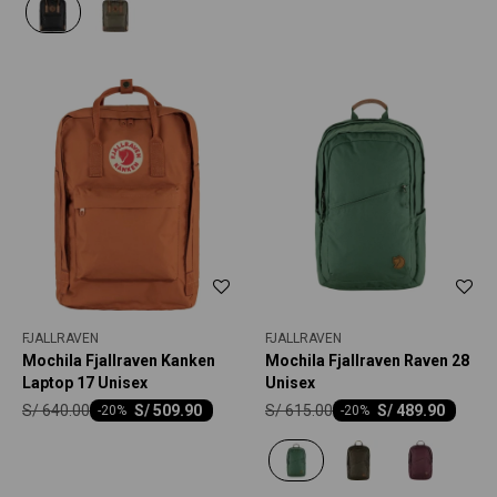
FJALLRAVEN
FJALLRAVEN
Mochila Fjallraven Kanken
Mochila Fjallraven Raven 28
Laptop 17 Unisex
Unisex
S/
640.00
S/
615.00
S/
509.90
S/
489.90
-
20
-
20