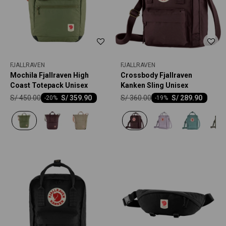
FJALLRAVEN
FJALLRAVEN
Mochila Fjallraven High
Crossbody Fjallraven
Coast Totepack Unisex
Kanken Sling Unisex
S/
450.00
S/
360.00
S/
359.90
S/
289.90
-
20
-
19