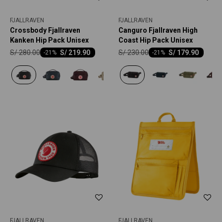
FJALLRAVEN
FJALLRAVEN
Crossbody Fjallraven
Canguro Fjallraven High
Kanken Hip Pack Unisex
Coast Hip Pack Unisex
S/
280.00
S/
230.00
S/
219.90
S/
179.90
-
21
-
21
FJALLRAVEN
FJALLRAVEN