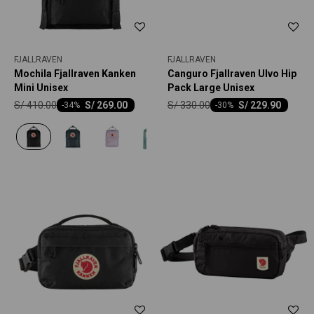
FJALLRAVEN
FJALLRAVEN
Mochila Fjallraven Kanken
Canguro Fjallraven Ulvo Hip
Mini Unisex
Pack Large Unisex
S/
410.00
S/
330.00
S/
269.00
S/
229.90
-
34
-
30