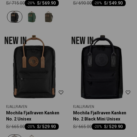
Unisex
S/
715.00
S/
690.00
S/
569.90
S/
549.90
-
20
-
20
FJALLRAVEN
FJALLRAVEN
Mochila Fjallraven Kanken
Mochila Fjallraven Kanken
No. 2 Unisex
No. 2 Black Mini Unisex
S/
665.00
S/
665.00
S/
529.90
S/
529.90
-
20
-
20