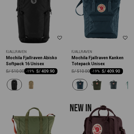
FJALLRAVEN
FJALLRAVEN
Mochila Fjallraven Abisko
Mochila Fjallraven Kanken
Softpack 16 Unisex
Totepack Unisex
S/
510.00
S/
510.00
S/
409.90
S/
409.90
-
19
-
19