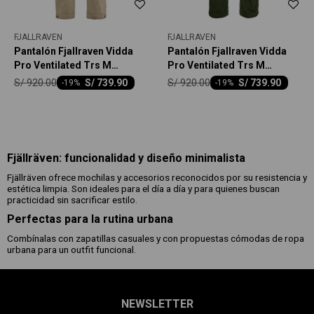
FJALLRAVEN
FJALLRAVEN
Pantalón Fjallraven Vidda
Pantalón Fjallraven Vidda
Pro Ventilated Trs M
Pro Ventilated Trs M
Hombre
Hombre
S/
920.00
S/
920.00
S/
739.90
S/
739.90
-
19
-
19
Fjällräven: funcionalidad y diseño minimalista
Fjällräven ofrece mochilas y accesorios reconocidos por su resistencia y
estética limpia. Son ideales para el día a día y para quienes buscan
practicidad sin sacrificar estilo.
Perfectas para la rutina urbana
Combínalas con zapatillas casuales y con propuestas cómodas de ropa
urbana para un outfit funcional.
NEWSLETTER