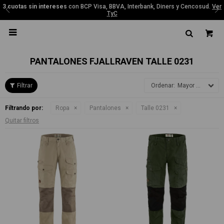
3 cuotas sin intereses
con BCP Visa, BBVA, Interbank, Diners y Cencosud.
Ver
TyC

PANTALONES FJALLRAVEN TALLE 0231
Mayor precio
Filtrando por:
Ropa
Pantalones
Talle 0231
Quitar filtros