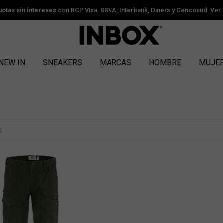
uotas sin intereses
con BCP Visa, BBVA, Interbank, Diners y Cencosud.
Ver
NEW IN
SNEAKERS
MARCAS
HOMBRE
MUJE
s