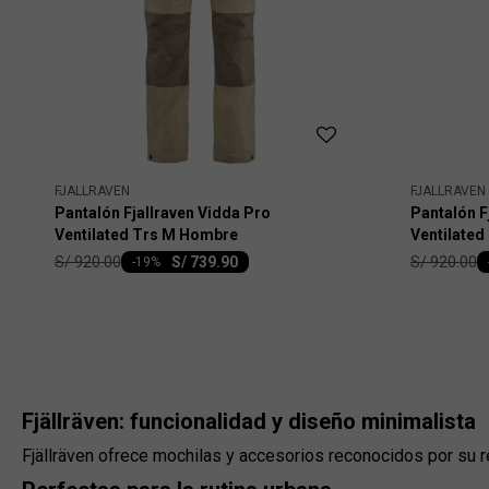
FJALLRAVEN
FJALLRAVEN
Pantalón Fjallraven Vidda Pro
Pantalón F
Ventilated Trs M Hombre
Ventilate
S/
920.00
S/
920.00
S/
739.90
-
19
Fjällräven: funcionalidad y diseño minimalista
Fjällräven ofrece mochilas y accesorios reconocidos por su res