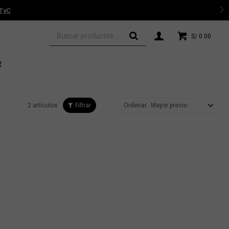
 TyC
S/
0.00
R
2 artículos
Mayor precio