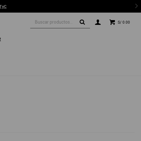
 TyC
S/
0.00
R