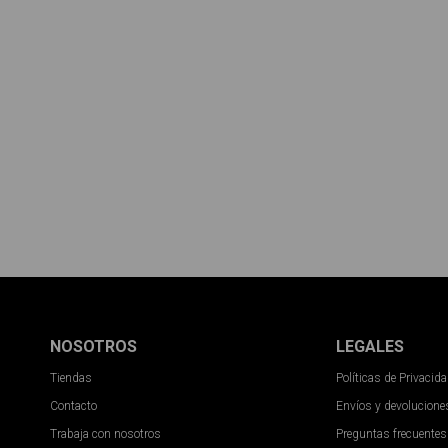
NOSOTROS
LEGALES
Tiendas
Políticas de Privacid
Contacto
Envíos y devolucione
Trabaja con nosotros
Preguntas frecuentes