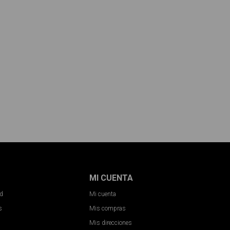
MI CUENTA
ad
Mi cuenta
s
Mis compras
Mis direcciones