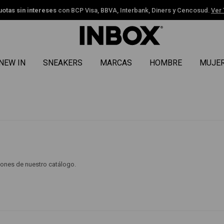
uotas sin intereses
con BCP Visa, BBVA, Interbank, Diners y Cencosud.
Ver
NEW IN
SNEAKERS
MARCAS
HOMBRE
MUJE
ciones de nuestro catálogo.