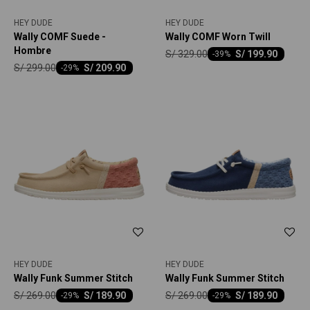
HEY DUDE
HEY DUDE
Wally COMF Suede -
Wally COMF Worn Twill
Hombre
S/
329.00
S/
199.90
-
39
S/
299.00
S/
209.90
-
29
HEY DUDE
HEY DUDE
Wally Funk Summer Stitch
Wally Funk Summer Stitch
S/
269.00
S/
269.00
S/
189.90
S/
189.90
-
29
-
29