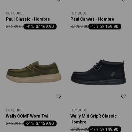
HEY DUDE
HEY DUDE
Paul Classic - Hombre
Paul Canvas - Hombre
S/
289.00
S/
269.00
S/
169.90
S/
159.90
-
41
-
40
HEY DUDE
HEY DUDE
Wally COMF Worn Twill
Wally Mid GripR Classic -
Hombre
S/
329.00
S/
159.90
-
51
S/
299.00
S/
149.90
-
49