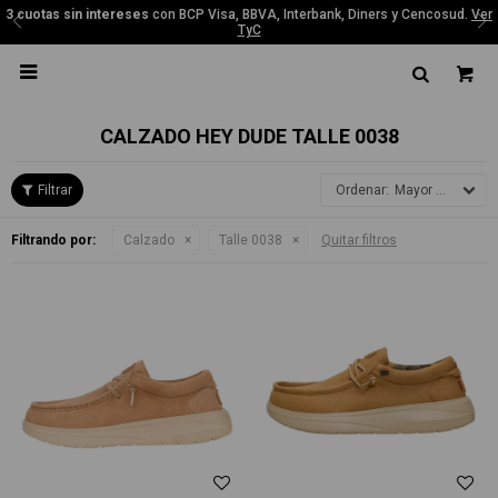
3 cuotas sin intereses
con BCP Visa, BBVA, Interbank, Diners y Cencosud.
Ver
TyC

CALZADO HEY DUDE TALLE 0038
Mayor precio
Filtrando por:
Calzado
Talle 0038
Quitar filtros