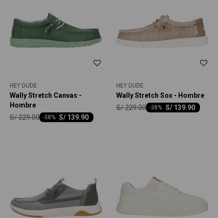
HEY DUDE
HEY DUDE
Wally Stretch Canvas -
Wally Stretch Sox - Hombre
Hombre
S/
229.00
S/
139.90
-
38
S/
229.00
S/
139.90
-
38