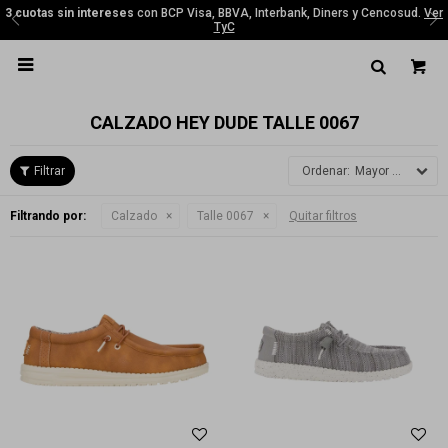
3 cuotas sin intereses
con BCP Visa, BBVA, Interbank, Diners y Cencosud.
Ver
TyC

CALZADO HEY DUDE TALLE 0067
Mayor precio
Filtrando por:
Calzado
Talle 0067
Quitar filtros