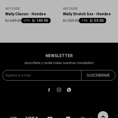
HEY DUDE
HEY DUDE
Wally Classic - Hombre
Wally Stretch Sox - Hombre
S/
249.00
S/
229.00
S/
149.90
S/
59.00
-
39
-
74
NEWSLETTER
¡Suscríbete y recibe todas nuestras novedades!
SUSCRIBIRME


