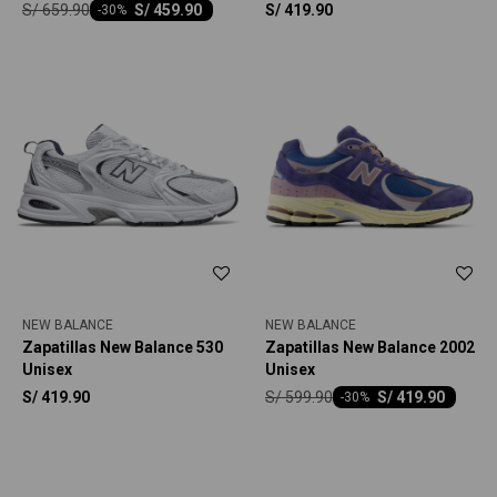
S/
659.90
S/
459.90
S/
419.90
-
30
NEW BALANCE
NEW BALANCE
Zapatillas New Balance 530
Zapatillas New Balance 2002
Unisex
Unisex
S/
599.90
S/
419.90
S/
419.90
-
30