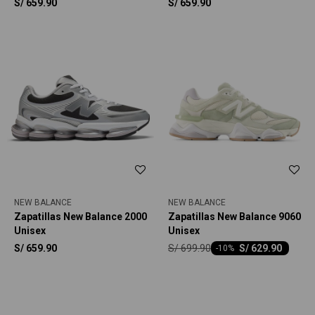
S/
659.90
S/
659.90
NEW BALANCE
NEW BALANCE
Zapatillas New Balance 2000
Zapatillas New Balance 9060
Unisex
Unisex
S/
699.90
S/
659.90
S/
629.90
-
10