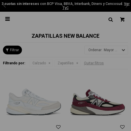
3 cuotas sin intereses
con BCP Visa, BBVA, Interbank, Diners y Cencosud.
Ver
TyC

ZAPATILLAS NEW BALANCE
Mayor precio
Filtrando por:
Calzado
Zapatillas
Quitar filtros