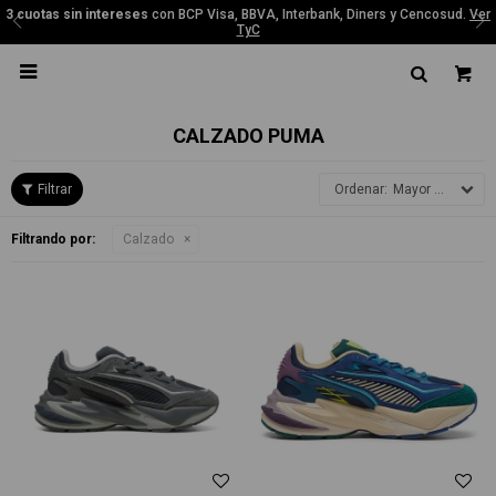
3 cuotas sin intereses
con BCP Visa, BBVA, Interbank, Diners y Cencosud.
Ver
TyC

CALZADO PUMA
Mayor precio
Filtrando por:
Calzado