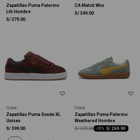
Zapatillas Puma Palermo
CA Match Wns
Lth Hombre
S/
349.00
S/
379.00
PUMA
PUMA
Zapatillas Puma Suede XL
Zapatillas Puma Palermo
Unisex
Weathered Hombre
S/
379.00
S/
399.00
S/
269.90
-
28