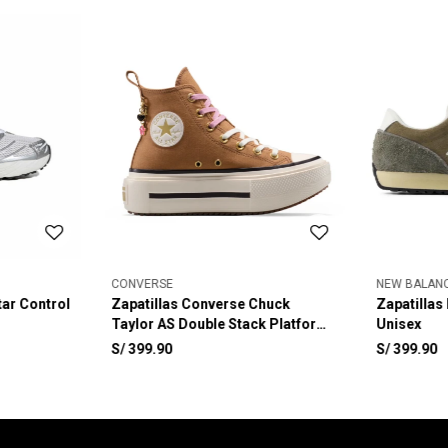
CONVERSE
NEW BALAN
tar Control
Zapatillas Converse Chuck
Zapatillas
Taylor AS Double Stack Platform
Unisex
Charms Unisex
S/
399.90
S/
399.90