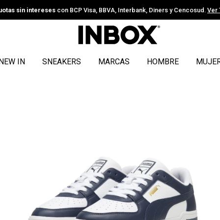
uotas sin intereses
con BCP Visa, BBVA, Interbank, Diners y Cencosud.
Ver
NEW IN
SNEAKERS
MARCAS
HOMBRE
MUJE