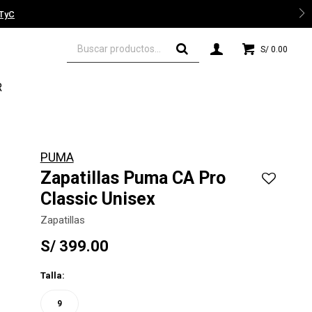
 TyC
S/
0.00
R
PUMA
Zapatillas Puma CA Pro
Classic Unisex
Zapatillas
S/
399.00
Talla:
9