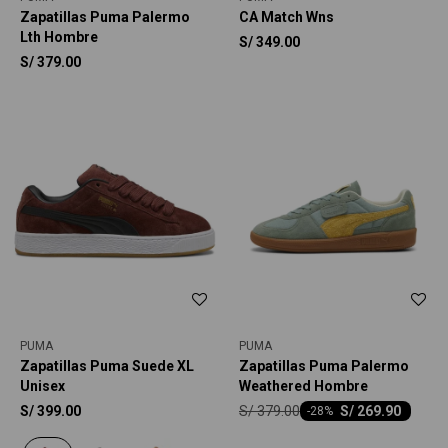
Zapatillas Puma Palermo
CA Match Wns
Lth Hombre
S/
349.00
S/
379.00
PUMA
PUMA
Zapatillas Puma Suede XL
Zapatillas Puma Palermo
Unisex
Weathered Hombre
S/
379.00
S/
399.00
S/
269.90
-
28