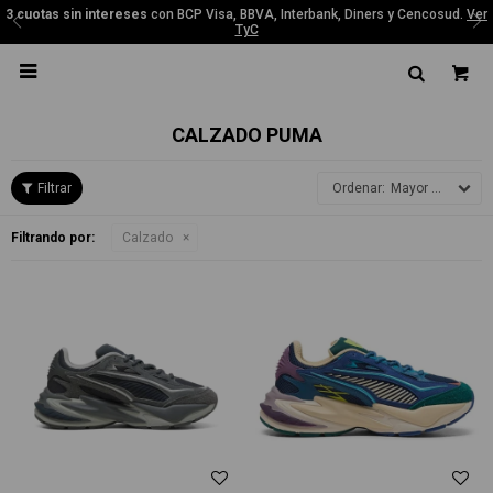
3 cuotas sin intereses
con BCP Visa, BBVA, Interbank, Diners y Cencosud.
Ver
TyC

CALZADO PUMA
Mayor precio
Filtrando por:
Calzado