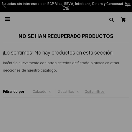
3 cuotas sin intereses
con BCP Visa, BBVA, Interbank, Diners y Cencosud.
Ver
TyC

NO SE HAN RECUPERADO PRODUCTOS
¡Lo sentimos! No hay productos en esta sección.
Inténtalo nuevamente con otros criterios de filtrado o busca en otras
secciones de nuestro catálogo.
Filtrando por:
Calzado
Zapatillas
Quitar filtros