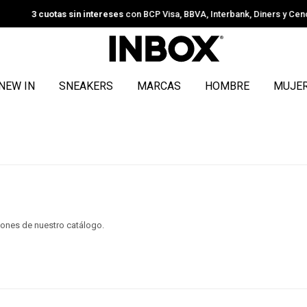
uotas sin intereses
con BCP Visa, BBVA, Interbank, Diners y Cencosud.
Ver
NEW IN
SNEAKERS
MARCAS
HOMBRE
MUJE
ciones de nuestro catálogo.