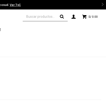
 TyC
S/
0.00
R