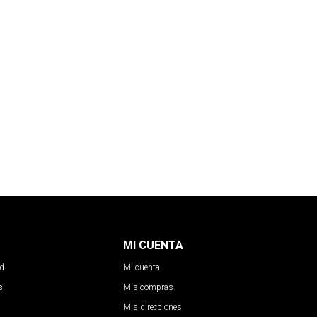
MI CUENTA
ad
Mi cuenta
s
Mis compras
Mis direcciones