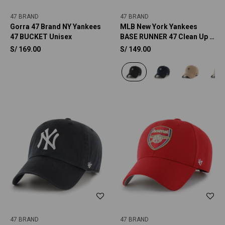
47 BRAND
47 BRAND
Gorra 47 Brand NY Yankees
MLB New York Yankees
47 BUCKET Unisex
BASE RUNNER 47 Clean Up -
Unisex
S/
169.00
S/
149.00
47 BRAND
47 BRAND