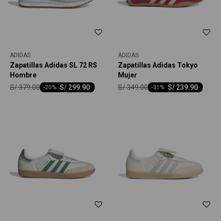
ADIDAS
ADIDAS
Zapatillas Adidas SL 72 RS
Zapatillas Adidas Tokyo
Hombre
Mujer
S/
379.00
S/
349.00
S/
299.90
S/
239.90
-
20
-
31