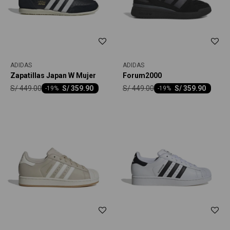
ADIDAS
ADIDAS
Zapatillas Japan W Mujer
Forum2000
S/
449.00
S/
449.00
S/
359.90
S/
359.90
-
19
-
19