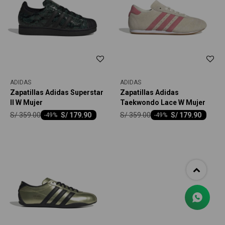
ADIDAS
ADIDAS
Zapatillas Adidas Superstar
Zapatillas Adidas
II W Mujer
Taekwondo Lace W Mujer
S/
359.00
S/
359.00
S/
179.90
S/
179.90
-
49
-
49