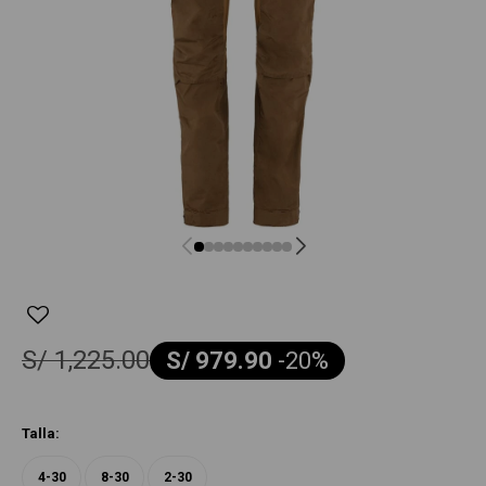
S/
1,225.00
S/
979.90
-
20
Talla:
4-30
8-30
2-30