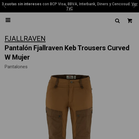
3 cuotas sin intereses
con BCP Visa, BBVA, Interbank, Diners y Cencosud.
Ver
TyC

FJALLRAVEN
Pantalón Fjallraven Keb Trousers Curved
W Mujer
Pantalones