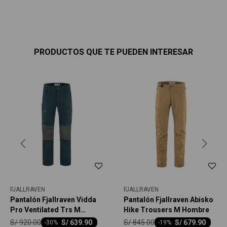
PRODUCTOS QUE TE PUEDEN INTERESAR
FJALLRAVEN
FJALLRAVEN
Pantalón Fjallraven Vidda
Pantalón Fjallraven Abisko
Pro Ventilated Trs M
Hike Trousers M Hombre
Hombre
S/
920.00
S/
845.00
S/
639.90
S/
679.90
-
30
-
19