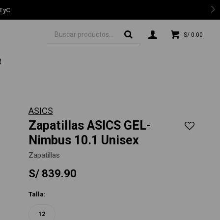
 TyC
S/
0.00
R
ASICS
Zapatillas ASICS GEL-
Nimbus 10.1 Unisex
Zapatillas
S/
839.90
Talla:
12