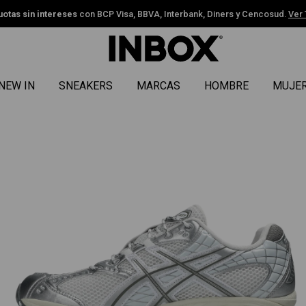
uotas sin intereses
con BCP Visa, BBVA, Interbank, Diners y Cencosud.
Ver
NEW IN
SNEAKERS
MARCAS
HOMBRE
MUJE