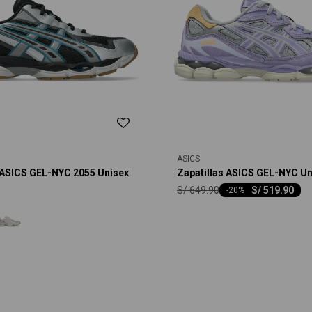
ASICS
 ASICS GEL-NYC 2055 Unisex
Zapatillas ASICS GEL-NYC Un
S/
649.90
S/
519.90
-
20