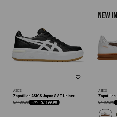
ASICS
ASICS
Zapatillas ASICS Japan S ST Unisex
Zapatillas
S/
489.90
S/
469.90
S/
199.90
-
59