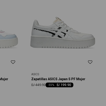
ASICS
 Mujer
Zapatillas ASICS Japan S PF Mujer
S/
449.90
S/
199.90
-
55