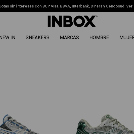
uotas sin intereses
con BCP Visa, BBVA, Interbank, Diners y Cencosud.
Ver
NEW IN
SNEAKERS
MARCAS
HOMBRE
MUJE