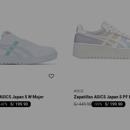
ASICS
 ASICS Japan S W Mujer
Zapatillas ASICS Japan S PF
S/
449.90
S/
199.90
S/
199.90
-
42
-
55