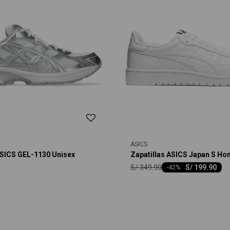
ASICS
ASICS GEL-1130 Unisex
Zapatillas ASICS Japan S H
S/
349.90
S/
199.90
-
42