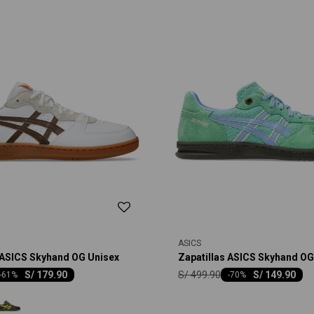
ASICS
 ASICS Skyhand OG Unisex
Zapatillas ASICS Skyhand OG
S/
499.90
S/
179.90
S/
149.90
-
61
-
70