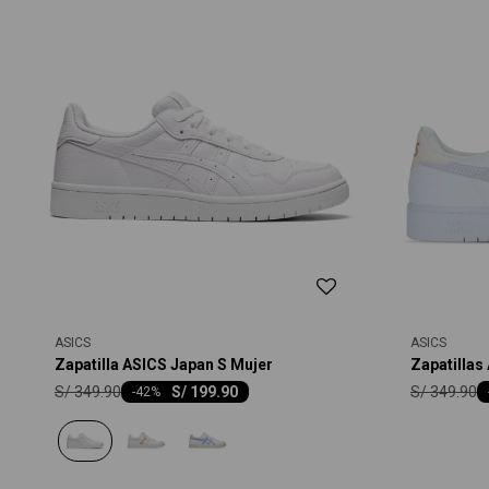
ASICS
ASICS
Zapatilla ASICS Japan S Mujer
Zapatillas
S/
349.90
S/
349.90
S/
199.90
-
42