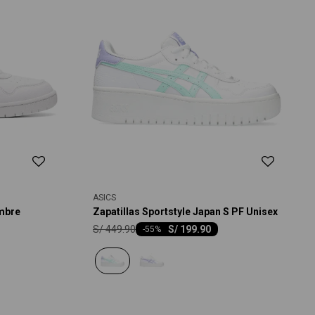
ASICS
ombre
Zapatillas Sportstyle Japan S PF Unisex
S/
449.90
S/
199.90
-
55