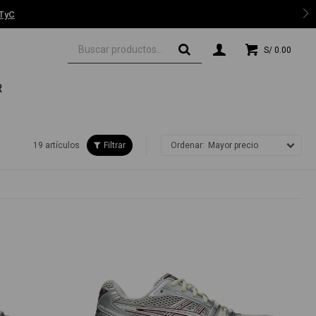
 TyC
S/
0.00
R
19 artículos
Mayor precio