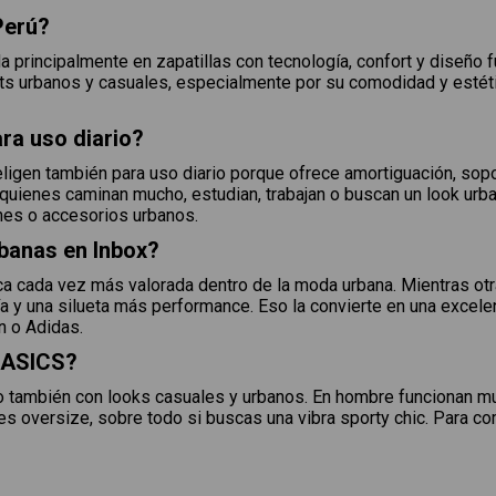
Perú?
rincipalmente en zapatillas con tecnología, confort y diseño fu
s urbanos y casuales, especialmente por su comodidad y estéti
ra uso diario?
eligen también para uso diario porque ofrece amortiguación, so
ra quienes caminan mucho, estudian, trabajan o buscan un look urb
nes o accesorios urbanos.
rbanas en Inbox?
ca cada vez más valorada dentro de la moda urbana. Mientras ot
ía y una silueta más performance. Eso la convierte en una excelen
 o Adidas.
s ASICS?
o también con looks casuales y urbanos. En hombre funcionan mu
s oversize, sobre todo si buscas una vibra sporty chic. Para c