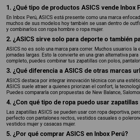
1. ¿Qué tipo de productos ASICS vende Inbox 
En Inbox Perú, ASICS está presente como una marca enfocada p
muchos de sus modelos hoy también se usan dentro de outfit
y combinarlos con ropa hombre o ropa mujer.
2. ¿ASICS sirve solo para deporte o también pa
ASICS no es solo una marca para correr. Muchos usuarios la 
jornadas largas. Esto la convierte en una gran alternativa pa
completo, puedes combinar tus zapatillas con polos, pantalo
3. ¿Qué diferencia a ASICS de otras marcas u
ASICS destaca por integrar innovación técnica con una estéti
ASICS suele atraer a quienes priorizan el confort, la tecnolog
Puedes compararla con propuestas de New Balance, Salomon
4. ¿Con qué tipo de ropa puedo usar zapatilla
Las zapatillas ASICS se pueden usar con ropa deportiva, per
perfecto con pantalones rectos, vestidos casuales o polerone
vestidos mujer y casacas mujer.
5. ¿Por qué comprar ASICS en Inbox Perú?