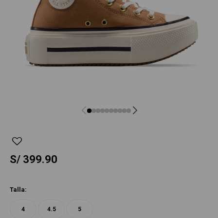
S/
399.90
Talla:
4
4.5
5