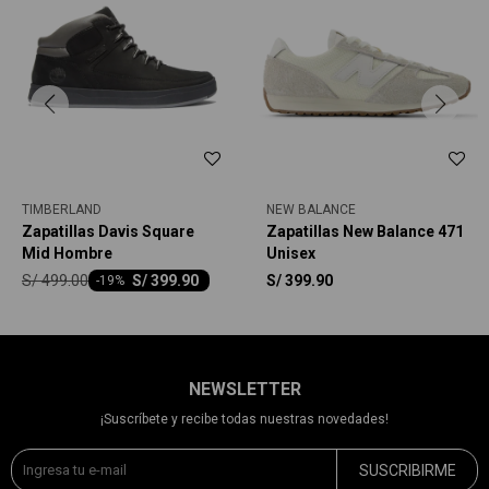
TIMBERLAND
NEW BALANCE
Zapatillas Davis Square
Zapatillas New Balance 471
Mid Hombre
Unisex
S/
499.00
S/
399.90
S/
399.90
-
19
NEWSLETTER
¡Suscríbete y recibe todas nuestras novedades!
SUSCRIBIRME