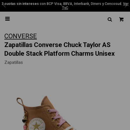
3 cuotas sin intereses
con BCP Visa, BBVA, Interbank, Diners y Cencosud.
Ver
TyC

CONVERSE
Zapatillas Converse Chuck Taylor AS
Double Stack Platform Charms Unisex
Zapatillas