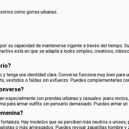
sorios como gorras urbanas.
or su capacidad de mantenerse vigente a través del tiempo. Sus
tractivo está en que se adapta a looks simples, creativos, clási
rio?
 tenga una identidad clara. Converse funciona muy bien para unive
ts, vestidos o faldas sin esfuerzo. Puedes complementarlas con
Converse?
n especialmente con prendas urbanas y casuales: jeans rectos, 
ima para armar outfits sin pensarlo demasiado. Puedes armar un
femenina?
fortaleza. Hay modelos que se perciben más neutros o unisex, po
istas o más arriesgados. Puedes revisar zapatillas hombre y za