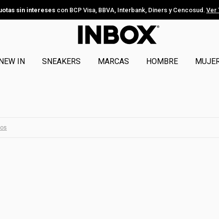
uotas sin intereses
con BCP Visa, BBVA, Interbank, Diners y Cencosud.
Ver
NEW IN
SNEAKERS
MARCAS
HOMBRE
MUJE
ros