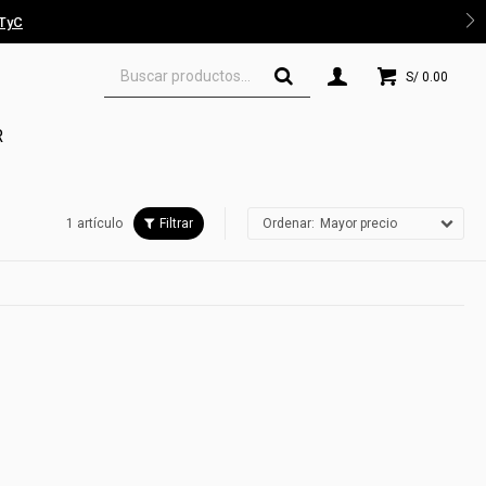
 TyC
S/
0.00
R
1 artículo
Mayor precio