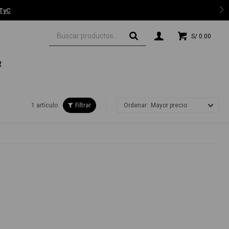
S/
0.00
R
1 artículo
Mayor precio