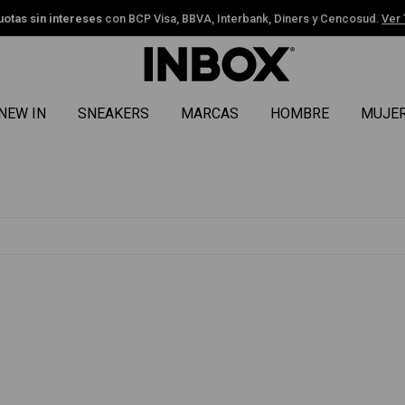
, Diners y Cencosud.
Ver TyC
NEW IN
SNEAKERS
MARCAS
HOMBRE
MUJE