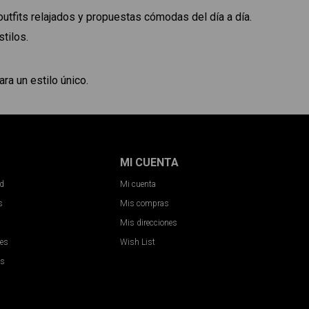
outfits relajados y propuestas cómodas del día a día.
tilos.
ra un estilo único.
MI CUENTA
ad
Mi cuenta
s
Mis compras
Mis direcciones
nes
Wish List
es