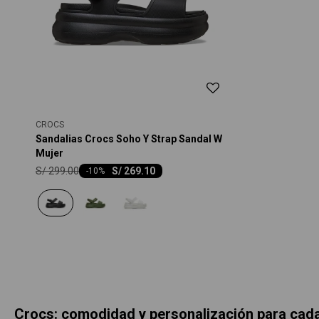
CROCS
Sandalias Crocs Soho Y Strap Sandal W
Mujer
S/
299.00
S/
269.10
-
10
Crocs: comodidad y personalización para ca