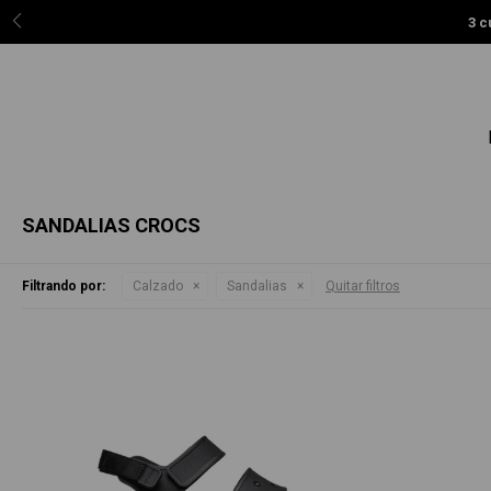
3 cuotas sin intereses
con BCP Visa, BBVA, Interbank
SANDALIAS CROCS
Filtrando por:
Calzado
Sandalias
Quitar filtros