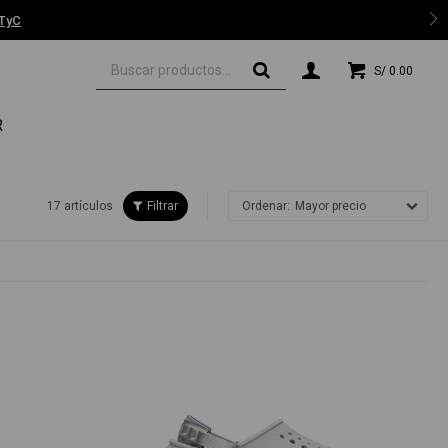
 TyC
S/
0.00
R
17 artículos
Mayor precio