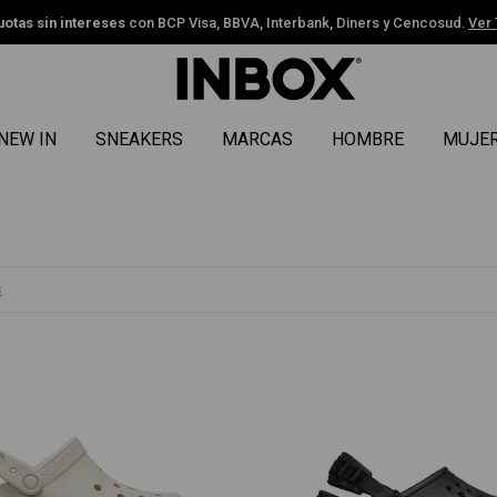
uotas sin intereses
con BCP Visa, BBVA, Interbank, Diners y Cencosud.
Ver
NEW IN
SNEAKERS
MARCAS
HOMBRE
MUJE
s