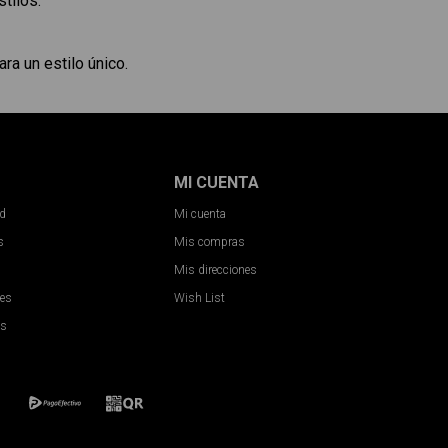
tilos.
ra un estilo único.
MI CUENTA
ad
Mi cuenta
s
Mis compras
Mis direcciones
nes
Wish List
es