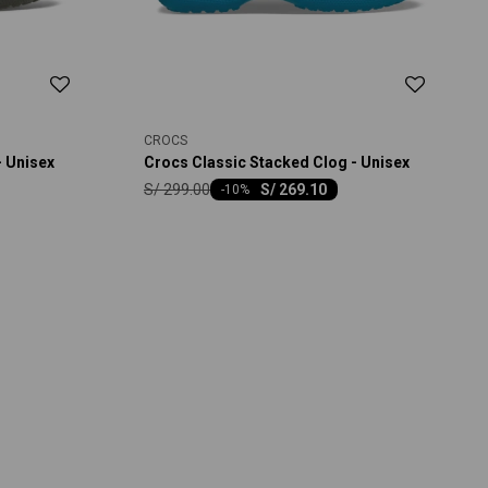
CROCS
- Unisex
Crocs Classic Stacked Clog - Unisex
S/
299.00
S/
269.10
-
10