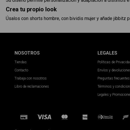
Su diseño permite personalización y adaptación a distintos es
Crea tu propio look
Úsalos con shorts hombre, con bividis mujer y añade jibbitz pa
NOSOTROS
LEGALES
Tiendas
Políticas de Privacid
Contacto
Envíos y devolucione
Trabaja con nosotros
Preguntas frecuentes
Libro de reclamaciones
Términos y condicio
Legales y Promocion