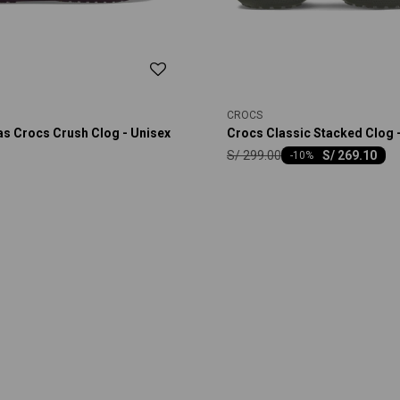
CROCS
s Crocs Crush Clog - Unisex
Crocs Classic Stacked Clog 
S/
299.00
S/
269.10
-
10