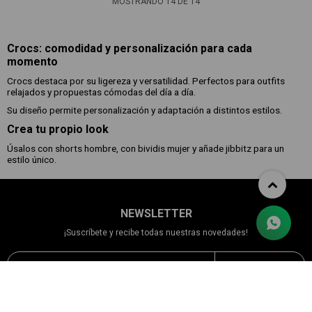
MOSTRANDO
14
DE
14
Crocs: comodidad y personalización para cada
momento
Crocs destaca por su ligereza y versatilidad. Perfectos para outfits
relajados y propuestas cómodas del día a día.
Su diseño permite personalización y adaptación a distintos estilos.
Crea tu propio look
Úsalos con shorts hombre, con bividis mujer y añade jibbitz para un
estilo único.
NEWSLETTER
¡Suscríbete y recibe todas nuestras novedades!
SUSCRIBIRME


