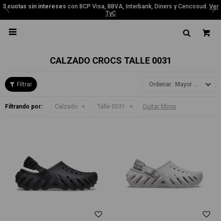
3 cuotas sin intereses
con BCP Visa, BBVA, Interbank, Diners y Cencosud.
Ver
TyC

CALZADO CROCS TALLE 0031
Mayor precio
Filtrando por:
Calzado
Talle 0031
Quitar filtros