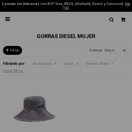
3 cuotas sin intereses
con BCP Visa, BBVA, Interbank, Diners y Cencosud.
Ver
TyC

GORRAS DIESEL MUJER
Mayor precio
Filtrando por:
Accesorios
Gorras
Género:
Mujer
Quitar filtros