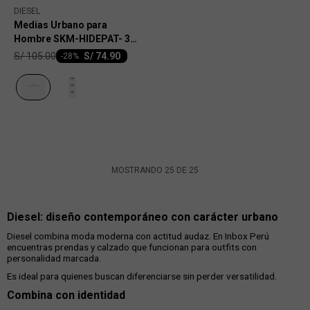
DIESEL
Medias Urbano para
Hombre SKM-HIDEPAT- 3
PACK
S/
105.00
S/
74.90
-
28
MOSTRANDO
25
DE
25
Diesel: diseño contemporáneo con carácter urbano
Diesel combina moda moderna con actitud audaz. En Inbox Perú
encuentras prendas y calzado que funcionan para outfits con
personalidad marcada.
Es ideal para quienes buscan diferenciarse sin perder versatilidad.
Combina con identidad