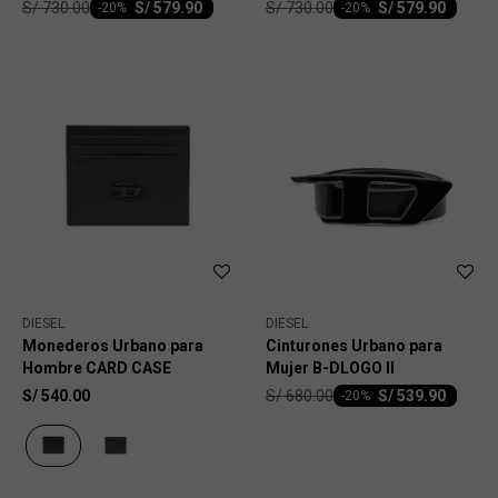
S/
730.00
S/
730.00
S/
579.90
S/
579.90
-
20
-
20
DIESEL
DIESEL
Monederos Urbano para
Cinturones Urbano para
Hombre CARD CASE
Mujer B-DLOGO II
S/
680.00
S/
540.00
S/
539.90
-
20