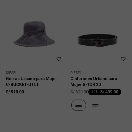
DIESEL
DIESEL
Gorras Urbano para Mujer
Cinturones Urbano para
C-BUCKET-UTLT
Mujer B-1DR 20
S/
620.00
S/
510.00
S/
499.90
-
19