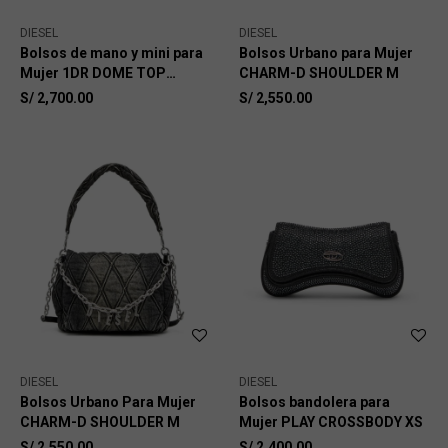
DIESEL
DIESEL
Bolsos de mano y mini para
Bolsos Urbano para Mujer
Mujer 1DR DOME TOP
CHARM-D SHOULDER M
HANDLE
S/
2,700.00
S/
2,550.00
DIESEL
DIESEL
Bolsos Urbano Para Mujer
Bolsos bandolera para
CHARM-D SHOULDER M
Mujer PLAY CROSSBODY XS
S/
2,550.00
S/
2,400.00