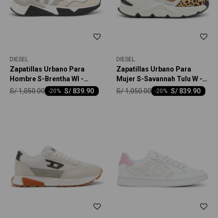
DIESEL
DIESEL
Zapatillas Urbano Para
Zapatillas Urbano Para
Hombre S-Brentha Wl -
Mujer S-Savannah Tulu W -
Blanco
Multicolor
S/
1,050.00
S/
1,050.00
S/
839.90
S/
839.90
-
20
-
20