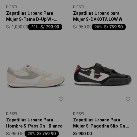
DIESEL
DIESEL
Zapatillas Urbano Para
Zapatillas Urbano para
Mujer S-Tame D-Up W -
Mujer S-DAKOTA LOW W
Blanco
S/
1,000.00
S/
950.00
S/
799.90
S/
759.90
-
20
-
20
DIESEL
DIESEL
Zapatillas Urbano Para
Zapatillas Urbano Para
Hombre S-Pass On - Blanco
Mujer S-Pagodha Slip-On W
- Negro
S/
950.00
S/
759.90
S/
900.00
-
20