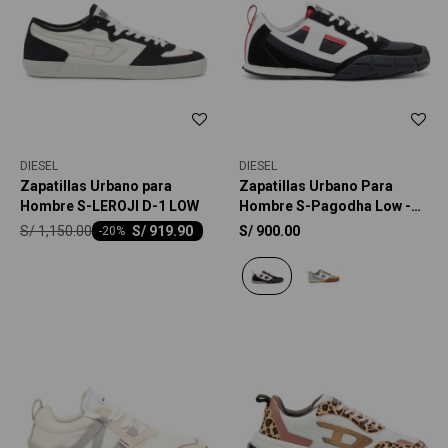
DIESEL
DIESEL
Zapatillas Urbano para
Zapatillas Urbano Para
Hombre S-LEROJI D-1 LOW
Hombre S-Pagodha Low -
Multicolor
S/
1,150.00
S/
919.90
S/
900.00
-
20