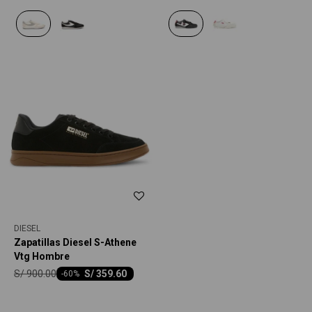
DIESEL
Zapatillas Diesel S-Athene
Vtg Hombre
S/
900.00
S/
359.60
-
60