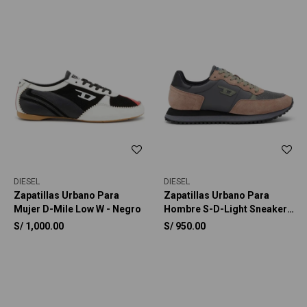
DIESEL
DIESEL
Zapatillas Urbano Para
Zapatillas Urbano Para
Mujer D-Mile Low W - Negro
Hombre S-D-Light Sneakers
- Multicolor
S/
1,000.00
S/
950.00