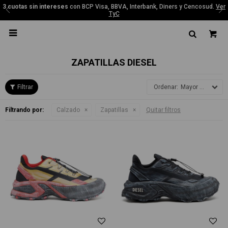
3 cuotas sin intereses
con BCP Visa, BBVA, Interbank, Diners y Cencosud.
Ver
TyC

ZAPATILLAS DIESEL
Mayor precio
Filtrando por:
Calzado
Zapatillas
Quitar filtros