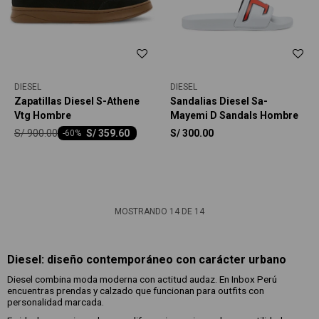
DIESEL
DIESEL
Zapatillas Diesel S-Athene
Sandalias Diesel Sa-
Vtg Hombre
Mayemi D Sandals Hombre
S/
900.00
S/
359.60
S/
300.00
-
60
MOSTRANDO
14
DE
14
Diesel: diseño contemporáneo con carácter urbano
Diesel combina moda moderna con actitud audaz. En Inbox Perú
encuentras prendas y calzado que funcionan para outfits con
personalidad marcada.