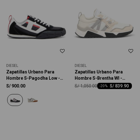
DIESEL
DIESEL
Zapatillas Urbano Para
Zapatillas Urbano Para
Hombre S-Pagodha Low -
Hombre S-Brentha Wl -
Multicolor
Blanco
S/
1,050.00
S/
900.00
S/
839.90
-
20