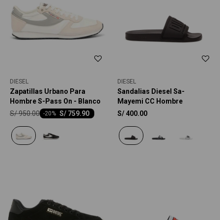
DIESEL
DIESEL
Zapatillas Urbano Para
Sandalias Diesel Sa-
Hombre S-Pass On - Blanco
Mayemi CC Hombre
S/
950.00
S/
759.90
S/
400.00
-
20