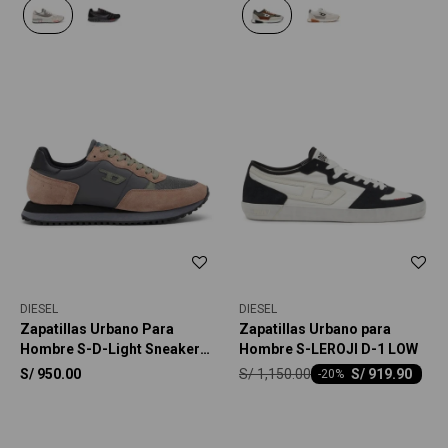
DIESEL
DIESEL
Zapatillas Urbano Para
Zapatillas Urbano para
Hombre S-D-Light Sneakers
Hombre S-LEROJI D-1 LOW
- Multicolor
S/
1,150.00
S/
950.00
S/
919.90
-
20