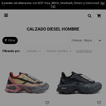
3 cuotas sin intereses
con BCP Visa, BBVA, Interbank, Diners y Cencosud.
Ver
TyC

CALZADO DIESEL HOMBRE
Mayor precio
Filtrando por:
Calzado
Género:
Hombre
Quitar filtros