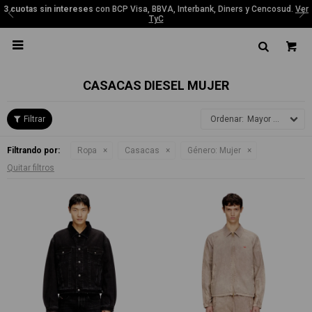
3 cuotas sin intereses
con BCP Visa, BBVA, Interbank, Diners y Cencosud.
Ver
TyC

CASACAS DIESEL MUJER
Mayor precio
Filtrando por:
Ropa
Casacas
Género:
Mujer
Quitar filtros