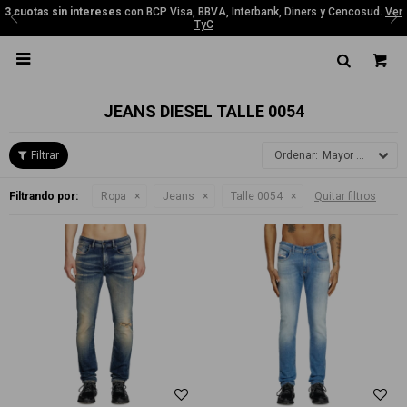
3 cuotas sin intereses
con BCP Visa, BBVA, Interbank, Diners y Cencosud.
Ver
TyC

JEANS DIESEL TALLE 0054
Mayor precio
Filtrando por:
Ropa
Jeans
Talle 0054
Quitar filtros