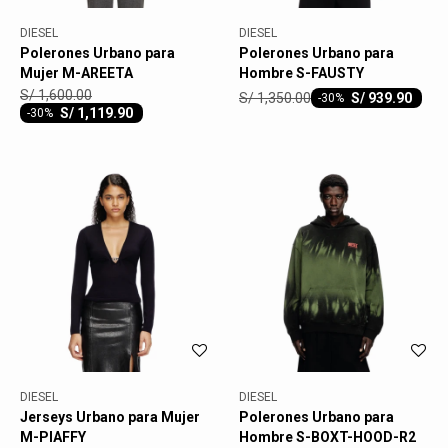
DIESEL
DIESEL
Polerones Urbano para
Polerones Urbano para
Mujer M-AREETA
Hombre S-FAUSTY
S/
1,600.00
S/
1,350.00
S/
939.90
-
30
S/
1,119.90
-
30
DIESEL
DIESEL
Jerseys Urbano para Mujer
Polerones Urbano para
M-PIAFFY
Hombre S-BOXT-HOOD-R2