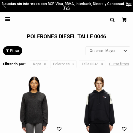
3 cuotas sin intereses
con BCP Visa, BBVA, Interbank, Diners y Cencosud.
Ver
TyC

POLERONES DIESEL TALLE 0046
Mayor precio
Filtrando por:
Ropa
Polerones
Talle 0046
Quitar filtros