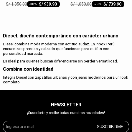
S/
1,350.00
S/
1,050.00
S/
939.90
S/
739.90
-
30
-
29
Diesel: diseño contemporáneo con carácter urbano
Diesel combina moda moderna con actitud audaz. En Inbox Perú
encuentras prendas y calzado que funcionan para outfits con
personalidad marcada.
Es ideal para quienes buscan diferenciarse sin perder versatilidad.
Combina con identidad
Integra Diesel con zapatillas urbanas y con jeans modernos para un look
completo.
NEWSLETTER
¡Suscríbete y recibe todas nuestras novedades!
SUSCRIBIRME