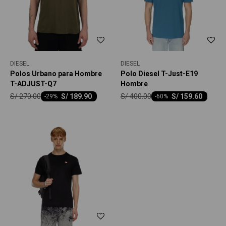
DIESEL
DIESEL
Polos Urbano para Hombre
Polo Diesel T-Just-E19
T-ADJUST-Q7
Hombre
S/
270.00
S/
400.00
S/
189.90
S/
159.60
-
29
-
60