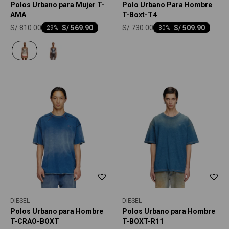
Polos Urbano para Mujer T-
Polo Urbano Para Hombre
AMA
T-Boxt-T4
S/
810.00
S/
730.00
S/
569.90
S/
509.90
-
29
-
30
DIESEL
DIESEL
Polos Urbano para Hombre
Polos Urbano para Hombre
T-CRAO-BOXT
T-BOXT-R11