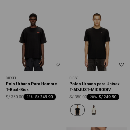
DIESEL
DIESEL
Polo Urbano Para Hombre
Polos Urbano para Unisex
T-Boxt-Bisk
T-ADJUST-MICRODIV
S/
350.00
S/
350.00
S/
249.90
S/
249.90
-
28
-
28