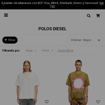
3 cuotas sin intereses
con BCP Visa, BBVA, Interbank, Diners y Cencosud.
Ver
TyC

POLOS DIESEL
Mayor precio
Filtrando por:
Ropa
Polos
Quitar filtros