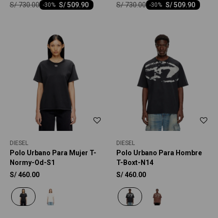
S/
730.00
S/
730.00
S/
509.90
S/
509.90
-
30
-
30
DIESEL
DIESEL
Polo Urbano Para Mujer T-
Polo Urbano Para Hombre
Normy-Od-S1
T-Boxt-N14
S/
460.00
S/
460.00