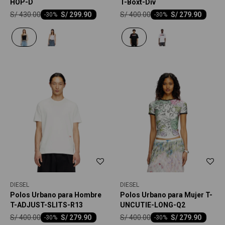
HOP-D
T-Boxt-Div
S/
430.00
S/
400.00
S/
299.90
S/
279.90
-
30
-
30
DIESEL
DIESEL
Polos Urbano para Hombre
Polos Urbano para Mujer T-
T-ADJUST-SLITS-R13
UNCUTIE-LONG-Q2
S/
400.00
S/
400.00
S/
279.90
S/
279.90
-
30
-
30