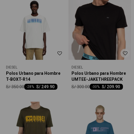
DIESEL
DIESEL
Polos Urbano para Hombre
Polos Urbano para Hombre
T-BOXT-R14
UMTEE-JAKETHREEPACK
S/
350.00
S/
300.00
S/
249.90
S/
209.90
-
28
-
30