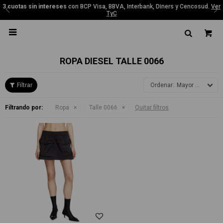
3 cuotas sin intereses
con BCP Visa, BBVA, Interbank, Diners y Cencosud.
Ver
TyC

ROPA DIESEL TALLE 0066
Mayor precio
Filtrando por:
Ropa
Talle 0066
Quitar filtros