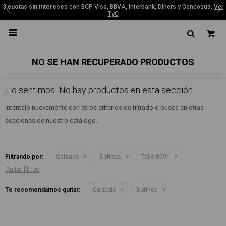
3 cuotas sin intereses
con BCP Visa, BBVA, Interbank, Diners y Cencosud.
Ver
TyC

NO SE HAN RECUPERADO PRODUCTOS
¡Lo sentimos! No hay productos en esta sección.
Inténtalo nuevamente con otros criterios de filtrado o busca en otras
secciones de nuestro catálogo.
Filtrando por:
Calzado
Botines
Talle 0091
Quitar filtros
Te recomendamos quitar:
Calzado
Botines