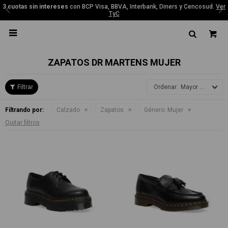
3 cuotas sin intereses
con BCP Visa, BBVA, Interbank, Diners y Cencosud.
Ver
TyC

ZAPATOS DR MARTENS MUJER
Mayor precio
Filtrando por:
Calzado
Zapatos
Género:
Mujer
Quitar filtros